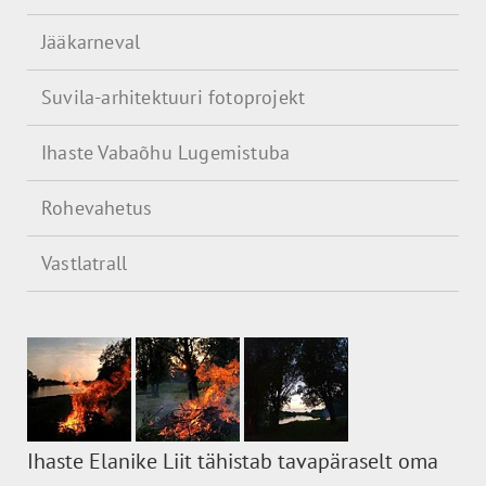
Jääkarneval
Suvila-arhitektuuri fotoprojekt
Ihaste Vabaõhu Lugemistuba
Rohevahetus
Vastlatrall
Ihaste Elanike Liit tähistab tavapäraselt oma